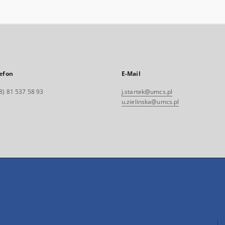
efon
E-Mail
8) 81 537 58 93
j.startek@umcs.pl
u.zielinska@umcs.pl