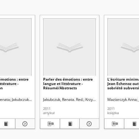
émotions : entre
Parler des émotions : entre
L'écriture minim
ttérature -
langue et littérature -
Jean Echenoz out 
on
Résumé/Abstracts
sobriété subvers
Renata
zyżanowska, Anna. Red.
Jakubczuk, Renata. Red.
Jakubczuk, Renata. Red.
Krzyżanowska, Anna. Red.
Krzyżanowska, Anna. Red.
Maziarczyk Anna
2011
2011
artykuł
książka