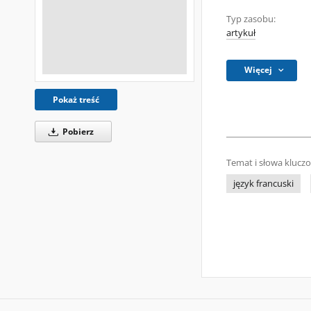
Typ zasobu:
artykuł
Więcej
Pokaż treść
Pobierz
Temat i słowa klucz
język francuski