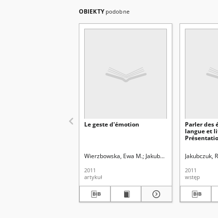
OBIEKTY
podobne
Le geste d'émotion
Parler des 
langue et li
Présentati
Wierzbowska, Ewa M.
Jakubczuk, Renata. Red.
Jakubczuk, 
Kr
2011
2011
artykuł
wstęp