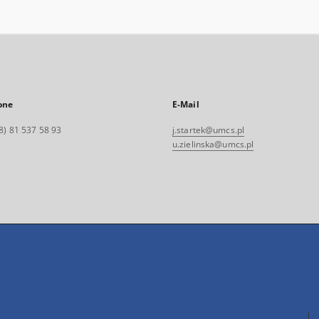
one
E-Mail
8) 81 537 58 93
j.startek@umcs.pl
u.zielinska@umcs.pl