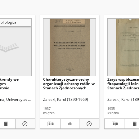
ibliologica
trendy we
Charakterystyczne cechy
Zarys współczesn
nym
organizacji ochrony roślin w
fitopatologii leś
stwie
Stanach Zjednoczonych
Stanach Zjednoc
kim
Ameryki
Ameryk
nna
Uniwersytet Marii Curie-Skłodowskiej. Biblioteka Główna
Zaleski, Karol (1890-1969)
Instytut Informacji
Zaleski, Karol (18
1937
1935
książka
książka