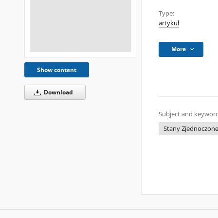
Type:
artykuł
More
Show content
Download
Subject and keyword
Stany Zjednoczon