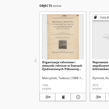
OBJECTS
similar
Folia B
Organizacja rolnictwa i
Najnowsze 
stosunki rolnicze w Stanach
wspólczes
Zjednoczonych Północnej
bibliotekar
Ameryki
amerykańs
Mieczyński, Tadeusz (1888-1947)
Dymmel, A
1926
2015
książka
artykuł