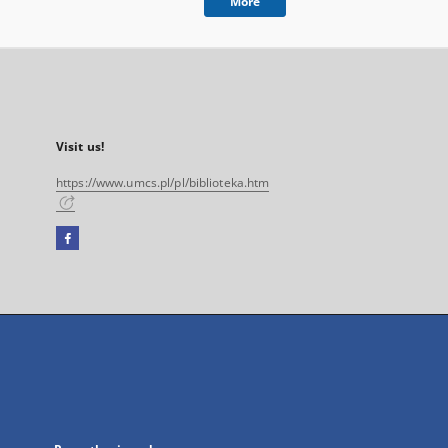
More
Visit us!
https://www.umcs.pl/pl/biblioteka.htm
Facebook
External
link,
will
open
in
a
new
tab