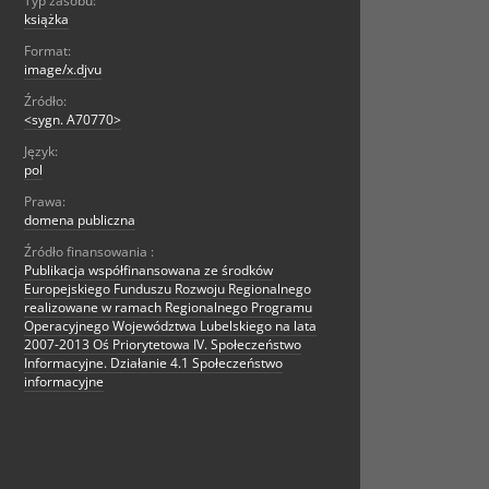
Typ zasobu:
książka
Format:
image/x.djvu
Źródło:
<sygn. A70770>
Język:
pol
Prawa:
domena publiczna
Źródło finansowania :
Publikacja współfinansowana ze środków
Europejskiego Funduszu Rozwoju Regionalnego
realizowane w ramach Regionalnego Programu
Operacyjnego Województwa Lubelskiego na lata
2007-2013 Oś Priorytetowa IV. Społeczeństwo
Informacyjne. Działanie 4.1 Społeczeństwo
informacyjne