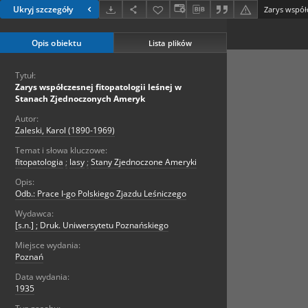
Ukryj szczegóły
Opis obiektu
Lista plików
Tytuł:
Zarys współczesnej fitopatologii leśnej w
Stanach Zjednoczonych Ameryk
Autor:
Zaleski, Karol (1890-1969)
Temat i słowa kluczowe:
fitopatologia
;
lasy
;
Stany Zjednoczone Ameryki
Opis:
Odb.: Prace I-go Polskiego Zjazdu Leśniczego
Wydawca:
[s.n.] ; Druk. Uniwersytetu Poznańskiego
Miejsce wydania:
Poznań
Data wydania:
1935