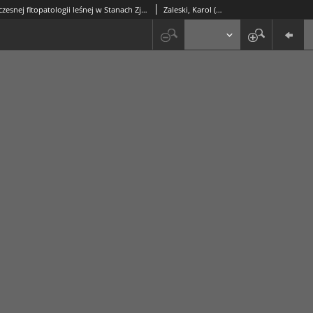
Zarys współczesnej fitopatologii leśnej w Stanach Zjednoczonych Ameryk
Zaleski, Karol (1890-1969)