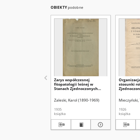
OBIEKTY
podobne
Zarys współczesnej
Organizacja
fitopatologii leśnej w
stosunki ro
Stanach Zjednoczonych
Zjednoczon
Ameryk
Ameryki
Zaleski, Karol (1890-1969)
Mieczyński,
1935
1926
książka
książka