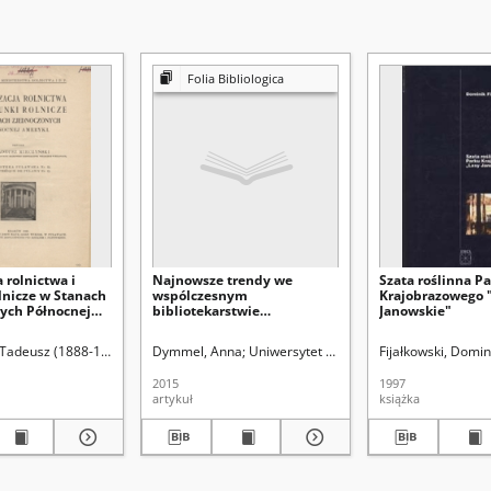
Folia Bibliologica
 rolnictwa i
Najnowsze trendy we
Szata roślinna P
lnicze w Stanach
wspólczesnym
Krajobrazowego 
ych Północnej
bibliotekarstwie
Janowskie"
amerykańskim
 Tadeusz (1888-1947)
Dymmel, Anna
Uniwersytet Marii Curie-Skłodowskiej. 
Fijałkowski, Domin
2015
1997
artykuł
książka