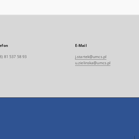
efon
E-Mail
8) 81 537 58 93
j.startek@umcs.pl
u.zielinska@umcs.pl