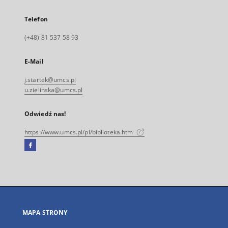
Telefon
(+48) 81 537 58 93
E-Mail
j.startek@umcs.pl
u.zielinska@umcs.pl
Odwiedź nas!
https://www.umcs.pl/pl/biblioteka.htm
Facebook
Link
zewnętrzny,
otworzy
się
w
nowej
MAPA STRONY
karcie