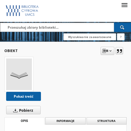
Wyszukiwanie zaawansowane
?
OBIEKT
Pokaż treść
Pobierz
OPIS
INFORMACJE
STRUKTURA