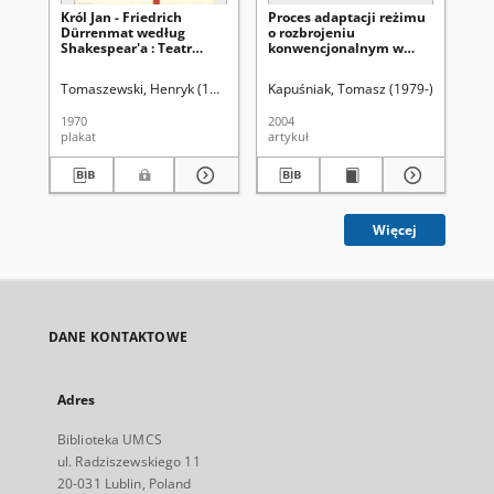
Król Jan - Friedrich
Proces adaptacji reżimu
St
Dürrenmat według
o rozbrojeniu
ro
Shakespear'a : Teatr
konwencjonalnym w
ko
Dramatyczny
Europie
Eu
Tomaszewski, Henryk (1914-2005)
Kapuśniak, Tomasz (1979-)
Uniwersy
Kap
1970
2004
200
plakat
artykuł
art
Więcej
DANE KONTAKTOWE
Adres
Biblioteka UMCS
ul. Radziszewskiego 11
20-031 Lublin, Poland