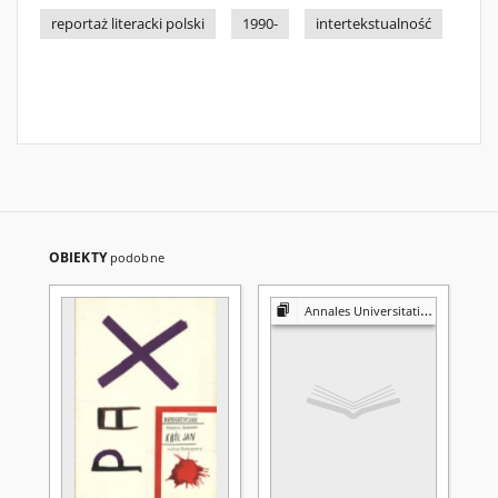
reportaż literacki polski
1990-
intertekstualność
OBIEKTY
podobne
Annales Universitatis Mariae Curie-Skłodowska. Sectio K, Politologia