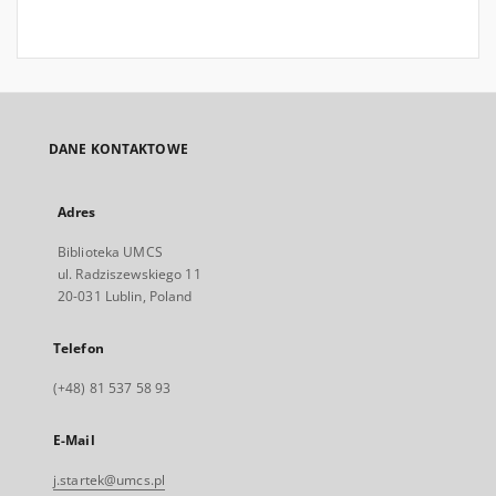
DANE KONTAKTOWE
Adres
Biblioteka UMCS
ul. Radziszewskiego 11
20-031 Lublin, Poland
Telefon
(+48) 81 537 58 93
E-Mail
j.startek@umcs.pl