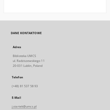
DANE KONTAKTOWE
Adres
Biblioteka UMCS
ul. Radziszewskiego 11
20-031 Lublin, Poland
Telefon
(+48) 81 537 58 93
E-Mail
j.startek@umcs.pl