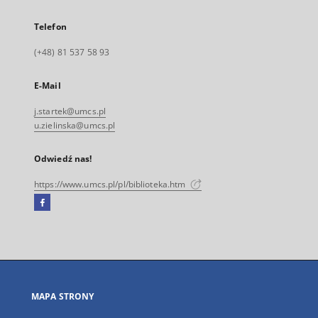
Telefon
(+48) 81 537 58 93
E-Mail
j.startek@umcs.pl
u.zielinska@umcs.pl
Odwiedź nas!
https://www.umcs.pl/pl/biblioteka.htm
Facebook
Link
zewnętrzny,
otworzy
się
w
nowej
MAPA STRONY
karcie