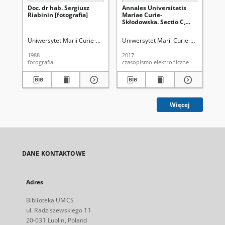
Doc. dr hab. Sergiusz
Annales Universitatis
An
Riabinin [fotografia]
Mariae Curie-
Ma
Skłodowska. Sectio C,
Skł
Biologia Vol. 72 (2017), 2.
Bio
Spis treści
Spi
Uniwersytet Marii Curie-Skłodowskiej (Lublin)
Uniwersytet Marii Curie-Skłodowskiej
Lorkiewicz, Zbigniew (19
Uni
1988
2017
201
fotografia
czasopismo elektroniczne
cza
Więcej
DANE KONTAKTOWE
Adres
Biblioteka UMCS
ul. Radziszewskiego 11
20-031 Lublin, Poland