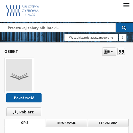
Wyszukiwanie zaawansowane
?
OBIEKT
Pokaż treść
Pobierz
OPIS
INFORMACJE
STRUKTURA