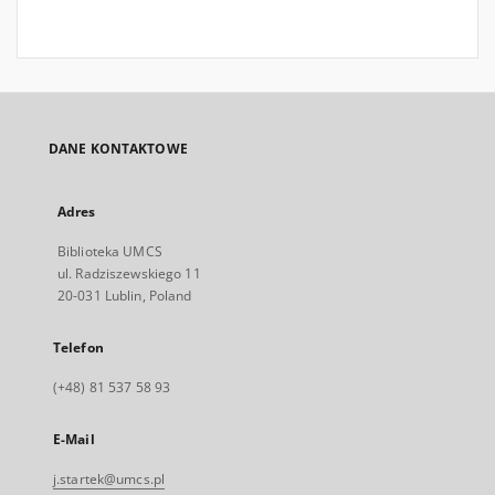
DANE KONTAKTOWE
Adres
Biblioteka UMCS
ul. Radziszewskiego 11
20-031 Lublin, Poland
Telefon
(+48) 81 537 58 93
E-Mail
j.startek@umcs.pl