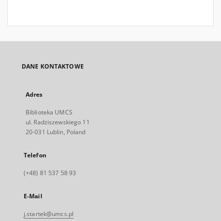
DANE KONTAKTOWE
Adres
Biblioteka UMCS
ul. Radziszewskiego 11
20-031 Lublin, Poland
Telefon
(+48) 81 537 58 93
E-Mail
j.startek@umcs.pl