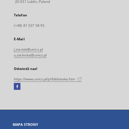
20-031 Lublin, Poland
Telefon
(+48) 81 537 58 93
E-Mail
j.startek@umcs.pl
u.zielinska@umcs.pl
Odwiedź nas!
https://www.umcs.pl/pl/biblioteka.htm
Facebook
Link
zewnętrzny,
otworzy
się
w
nowej
MAPA STRONY
karcie