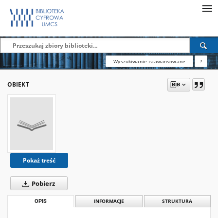
Wyszukiwanie zaawansowane
?
OBIEKT
Pokaż treść
Pobierz
OPIS
INFORMACJE
STRUKTURA