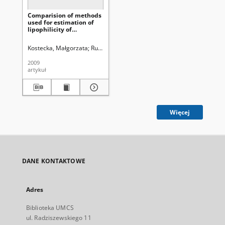
Comparision of methods
used for estimation of
lipophilicity of
biologically active
phenylthioamides
Kostecka, Małgorzata
Rudziński, Władysław. Red.
2009
artykuł
Więcej
DANE KONTAKTOWE
Adres
Biblioteka UMCS
ul. Radziszewskiego 11