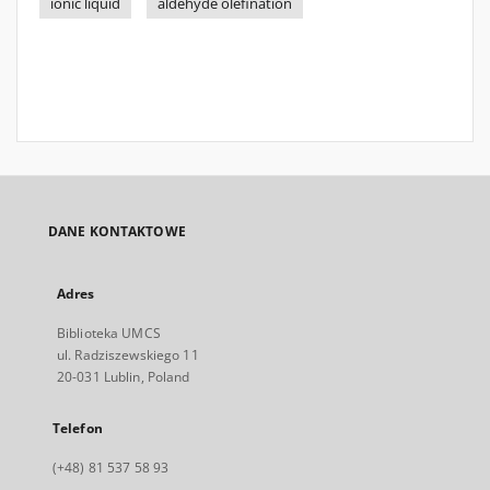
ionic liquid
aldehyde olefination
DANE KONTAKTOWE
Adres
Biblioteka UMCS
ul. Radziszewskiego 11
20-031 Lublin, Poland
Telefon
(+48) 81 537 58 93