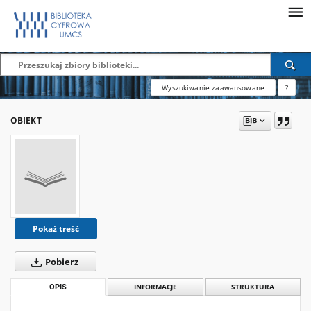
Wyszukiwanie zaawansowane
?
OBIEKT
Pokaż treść
Pobierz
OPIS
INFORMACJE
STRUKTURA