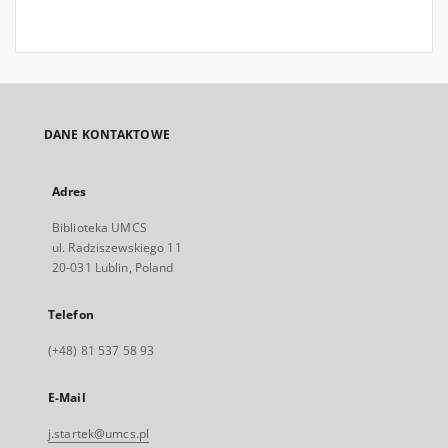
DANE KONTAKTOWE
Adres
Biblioteka UMCS
ul. Radziszewskiego 11
20-031 Lublin, Poland
Telefon
(+48) 81 537 58 93
E-Mail
j.startek@umcs.pl