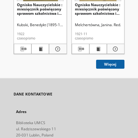
Ognisko Nauczycielskie :
Ognisko Nauczycielskie :
Og
miesięcznik poświęcony
miesięcznik poświęcony
mi
sprawom szkolnictwa i
sprawom szkolnictwa i
sp
oświaty. R. 4, nr 1
oświaty. R. [2], Nr 3
ośw
(wrzesień 1922)
(listopad 1921)
(m
Kubski, Benedykt (1895-1966). Red
Melchertówna, Janina. Red.
Melchertówna, Janina. Red.
Związek 
Wolski
Kub
1922
1921-11
192
czasopismo
czasopismo
cza
Więcej
DANE KONTAKTOWE
Adres
Biblioteka UMCS
ul. Radziszewskiego 11
20-031 Lublin, Poland