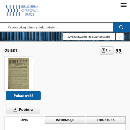
Wyszukiwanie zaawansowane
?
OBIEKT
Pokaż treść
Pobierz
OPIS
INFORMACJE
STRUKTURA