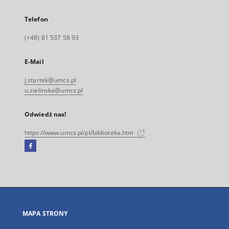
Telefon
(+48) 81 537 58 93
E-Mail
j.startek@umcs.pl
u.zielinska@umcs.pl
Odwiedź nas!
https://www.umcs.pl/pl/biblioteka.htm
Facebook
Link
zewnętrzny,
otworzy
się
w
nowej
MAPA STRONY
karcie