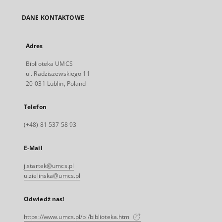
DANE KONTAKTOWE
Adres
Biblioteka UMCS
ul. Radziszewskiego 11
20-031 Lublin, Poland
Telefon
(+48) 81 537 58 93
E-Mail
j.startek@umcs.pl
u.zielinska@umcs.pl
Odwiedź nas!
https://www.umcs.pl/pl/biblioteka.htm