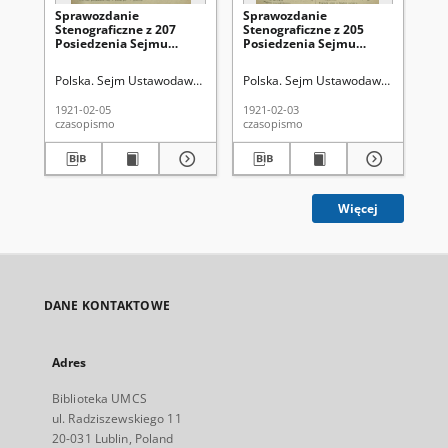
Sprawozdanie
Sprawozdanie
Sp
Stenograficzne z 207
Stenograficzne z 205
St
Posiedzenia Sejmu
Posiedzenia Sejmu
Po
Ustawodawczego z dnia
Ustawodawczego z dnia
Us
5 lutego 1921 r.
3 lutego 1921 r.
25 
Polska. Sejm Ustawodawczy (1919-1922)
Polska. Sejm Ustawodawczy (1919-1
Po
1921-02-05
1921-02-03
192
czasopismo
czasopismo
cza
Więcej
DANE KONTAKTOWE
Adres
Biblioteka UMCS
ul. Radziszewskiego 11
20-031 Lublin, Poland