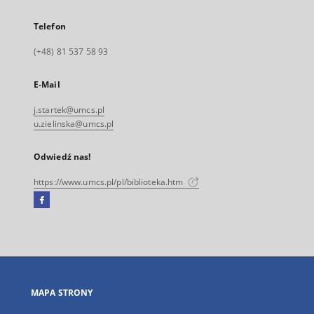
Telefon
(+48) 81 537 58 93
E-Mail
j.startek@umcs.pl
u.zielinska@umcs.pl
Odwiedź nas!
https://www.umcs.pl/pl/biblioteka.htm
Facebook
Link
zewnętrzny,
otworzy
się
w
nowej
MAPA STRONY
karcie