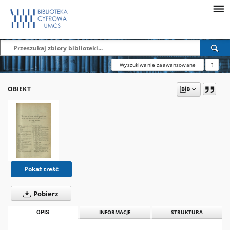
Wyszukiwanie zaawansowane
?
OBIEKT
Pokaż treść
Pobierz
OPIS
INFORMACJE
STRUKTURA