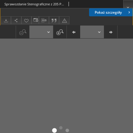
Sprawozdanie Stenograficzne z 205 Posiedzenia Sejmu Ustawodawczego z dnia 3 lutego 1921 r.
Pokaż szczegóły