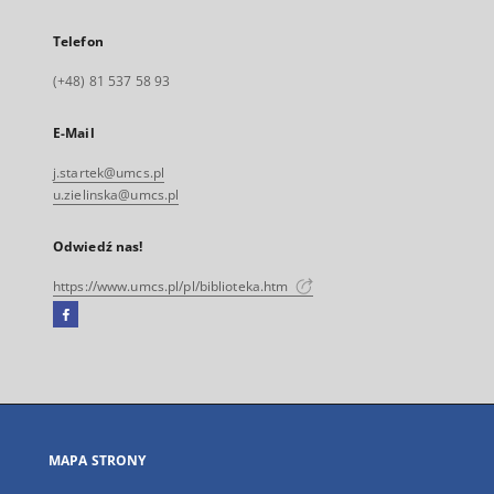
Telefon
(+48) 81 537 58 93
E-Mail
j.startek@umcs.pl
u.zielinska@umcs.pl
Odwiedź nas!
https://www.umcs.pl/pl/biblioteka.htm
Facebook
Link
zewnętrzny,
otworzy
się
w
nowej
MAPA STRONY
karcie