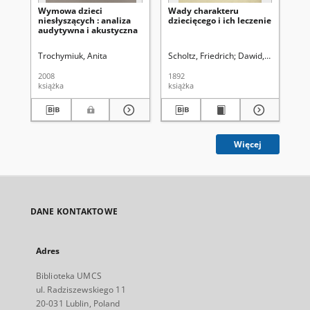
Wymowa dzieci
Wady charakteru
Ro
niesłyszących : analiza
dziecięcego i ich leczenie
cu
audytywna i akustyczna
Trochymiuk, Anita
Scholtz, Friedrich
Dawid, Jan Władysł
Sza
2008
1892
200
książka
książka
ksi
Więcej
DANE KONTAKTOWE
Adres
Biblioteka UMCS
ul. Radziszewskiego 11
20-031 Lublin, Poland