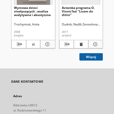
Wymowa dzieci
Avtorska programa O.
Cz
niesłyszących : analiza
Vinnic'koï "Licem do
wy
audytywna i akustyczna
ditini"
co
mi
w P
Trochymiuk, Anita
Dudnik, Nadìâ Zenovìïvna (1969- )
Par
Pa
2008
2017
201
książka
artykuł
art
Więcej
DANE KONTAKTOWE
Adres
Biblioteka UMCS
ul. Radziszewskiego 11