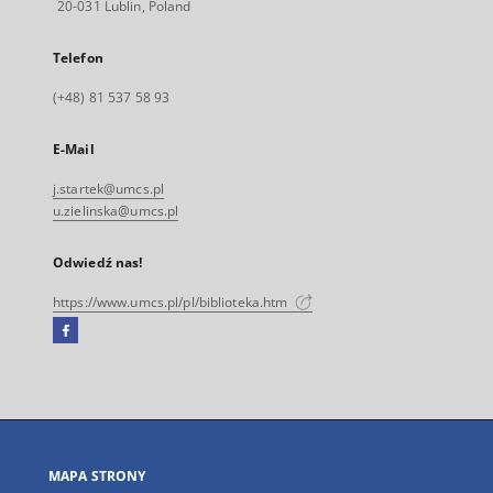
20-031 Lublin, Poland
Telefon
(+48) 81 537 58 93
E-Mail
j.startek@umcs.pl
u.zielinska@umcs.pl
Odwiedź nas!
https://www.umcs.pl/pl/biblioteka.htm
Facebook
Link
zewnętrzny,
otworzy
się
w
nowej
MAPA STRONY
karcie