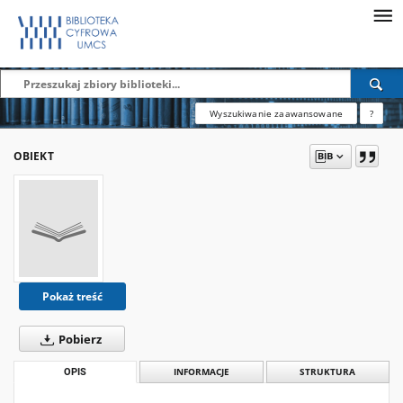
Wyszukiwanie zaawansowane
?
OBIEKT
Pokaż treść
Pobierz
OPIS
INFORMACJE
STRUKTURA