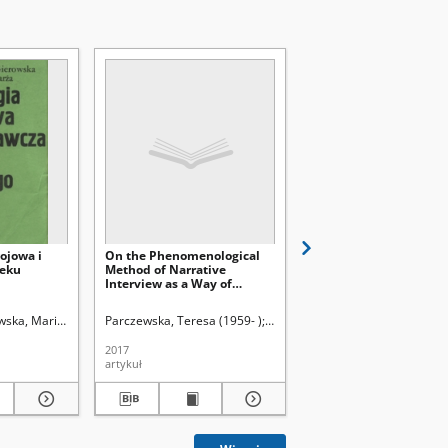
ojowa i
On the Phenomenological
Dynamika nerwic :
eku
Method of Narrative
psychologiczne aspekt
Interview as a Way of
zaburzeń nerwicowych
Learning about and
dzieci i młodzieży
Understanding a Child
wska, Maria (1920-1995)
Parczewska, Teresa (1959- )
Makiełło-Jarża, Grażyna (1937- )
Parczewska, Teresa (1959-). Red
Obuchowska, Irena (193
2017
1983
artykuł
książka