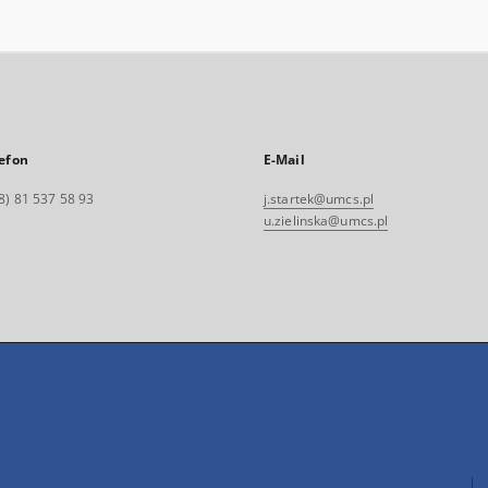
efon
E-Mail
8) 81 537 58 93
j.startek@umcs.pl
u.zielinska@umcs.pl