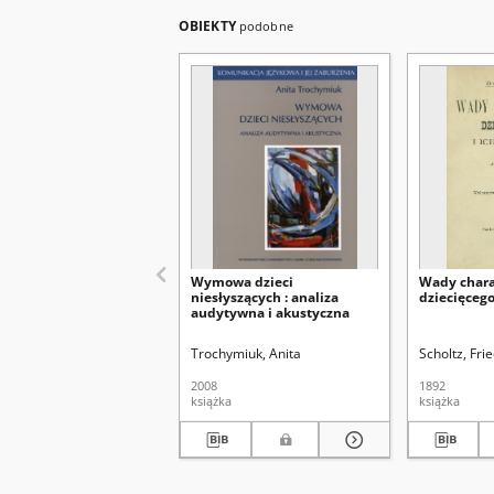
OBIEKTY
podobne
Wymowa dzieci
Wady chara
niesłyszących : analiza
dziecięcego
audytywna i akustyczna
Trochymiuk, Anita
Scholtz, Fri
2008
1892
książka
książka