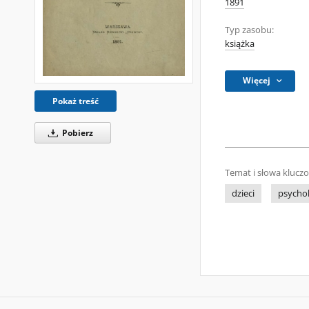
1891
Typ zasobu:
książka
Więcej
Pokaż treść
Pobierz
Temat i słowa klucz
dzieci
psycho