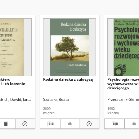
kteru
Rodzina dziecka z cukrzycą
Psychologia rozw
 i ich leczenie
wychowawcza wi
dziecięcego
edrich
Dawid, Jan Władysław (1859-1914). Tł.
Szabała, Beata
Przetacznik-Giero
2009
1992
książka
książka