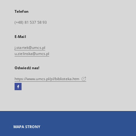
Telefon
(+48) 81 537 58 93
E-Mail
j.startek@umcs.pl
u.zielinska@umcs.pl
Odwiedź nas!
https://www.umcs.pl/pl/biblioteka.htm
Facebook
Link
zewnętrzny,
otworzy
się
w
nowej
MAPA STRONY
karcie