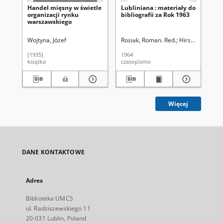
Handel mięsny w świetle
Lubliniana : materiały do
Od
organizacji rynku
bibliografii za Rok 1963
wy
warszawskiego
st
go
Wo
Wojtyna, Józef
Rosiak, Roman. Red.
Hirsz, Zbigniew 
Czu
Lu
[1935]
1964
192
książka
czasopismo
ksi
Więcej
DANE KONTAKTOWE
Adres
Biblioteka UMCS
ul. Radziszewskiego 11
20-031 Lublin, Poland