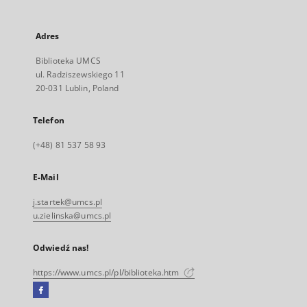
Adres
Biblioteka UMCS
ul. Radziszewskiego 11
20-031 Lublin, Poland
Telefon
(+48) 81 537 58 93
E-Mail
j.startek@umcs.pl
u.zielinska@umcs.pl
Odwiedź nas!
https://www.umcs.pl/pl/biblioteka.htm
Facebook
Link