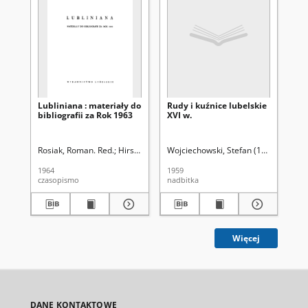
Lubliniana : materiały do
Rudy i kuźnice lubelskie
Wo
bibliografii za Rok 1963
XVI w.
Lu
18
Rosiak, Roman. Red.
Hirsz, Zbigniew Jerzy (1931- ). Red.
Wojciechowski, Stefan (1899-1980)
Mał
1964
1959
193
czasopismo
nadbitka
ksi
Więcej
DANE KONTAKTOWE