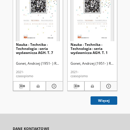
Nauka - Technika -
Nauka - Technika -
Na
Technologia : seria
Technologia : seria
Tec
wydawnicza AGH. T. 7
wydawnicza AGH. T. 1
wy
Gonet, Andrzej (1951- ) Redaktor
Gonet, Andrzej (1951- ) Redaktor
Rado, Robert (1962- ) Redaktor
Akad
Gon
Rad
2021-
2021-
202
czasopismo
czasopismo
cza
Więcej
DANE KONTAKTOWE