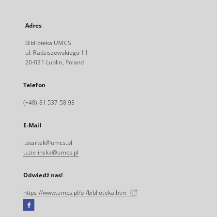
Adres
Biblioteka UMCS
ul. Radziszewskiego 11
20-031 Lublin, Poland
Telefon
(+48) 81 537 58 93
E-Mail
j.startek@umcs.pl
u.zielinska@umcs.pl
Odwiedź nas!
https://www.umcs.pl/pl/biblioteka.htm
Facebook
Link