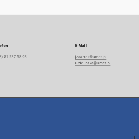
efon
E-Mail
8) 81 537 58 93
j.startek@umcs.pl
u.zielinska@umcs.pl