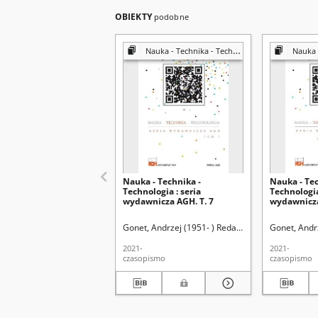
OBIEKTY
podobne
Nauka - Technika - Technologia
Nauka - 
Nauka - Technika -
Nauka - Tec
Technologia : seria
Technologia
wydawnicza AGH. T. 7
wydawnicza
Gonet, Andrzej (1951- ) Redaktor
Rado, Robert (1
Gonet, Andr
2021-
2021-
czasopismo
czasopismo