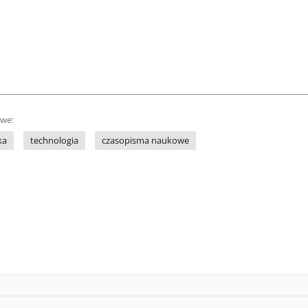
owe:
ka
technologia
czasopisma naukowe