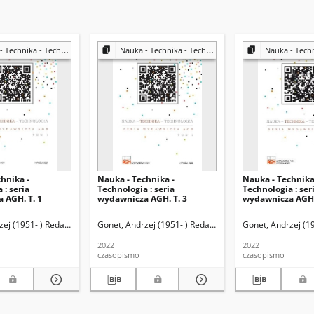
Technika - Technologia
Nauka - Technika - Technologia
Nauka - Technika 
hnika -
Nauka - Technika -
Nauka - Technika
 : seria
Technologia : seria
Technologia : ser
 AGH. T. 1
wydawnicza AGH. T. 3
wydawnicza AGH.
962- ) Redaktor
zej (1951- ) Redaktor
Akademia Górniczo-Hutnicza im. Stanisława Staszica (Kraków)
Rado, Robert (1962- ) Redaktor
Gonet, Andrzej (1951- ) Redaktor
Akademia Górniczo-Hutnicz
Rado, Robert (1962- )
Gonet, Andrzej (1
2022
2022
czasopismo
czasopismo