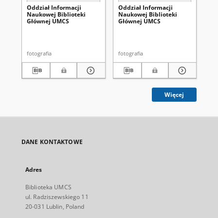
Oddział Informacji
Oddział Informacji
Od
Naukowej Biblioteki
Naukowej Biblioteki
Na
Głównej UMCS
Głównej UMCS
Gł
fotografia
fotografia
fot
Więcej
DANE KONTAKTOWE
Adres
Biblioteka UMCS
ul. Radziszewskiego 11
20-031 Lublin, Poland