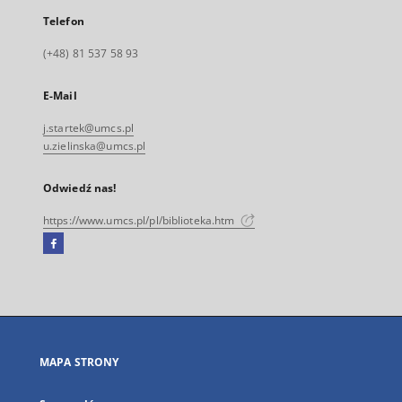
Telefon
(+48) 81 537 58 93
E-Mail
j.startek@umcs.pl
u.zielinska@umcs.pl
Odwiedź nas!
https://www.umcs.pl/pl/biblioteka.htm
Facebook
Link
zewnętrzny,
otworzy
się
w
nowej
MAPA STRONY
karcie