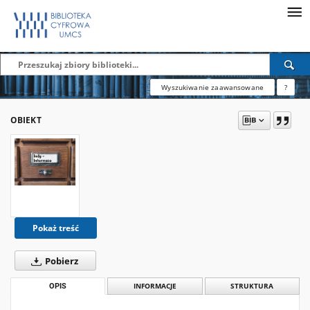
Wyszukiwanie zaawansowane
?
OBIEKT
Pokaż treść
Pobierz
OPIS
INFORMACJE
STRUKTURA