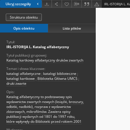
Ukryj szczegóły
IRL-ISTORIJA L. K
Struktura obiektu
Opis obiektu
Lista plików
Tytuł:
IRL-ISTORIJA L. Katalog alfabetyczny
Tytuł publikacji grupowej:
Katalog kartkowy alfabetyczny druków zwartych
Temat i słowa kluczowe:
katalogi alfabetyczne
;
katalogi biblioteczne
;
katalogi kartkowe
;
Biblioteka Główna UMCS
;
druki zwarte
Opis:
Katalog alfabetyczny to podstawowy spis
wydawnictw zwartych nowych (książki, broszury,
odbitki, nadbitki), rozpraw z wydawnictw
zbiorowych, mikrofilmów. Zawiera opisy
publikacji wydanych od 1801 do 1997 roku,
które wpłynęły do Biblioteki przed rokiem 2001
Wydawca: