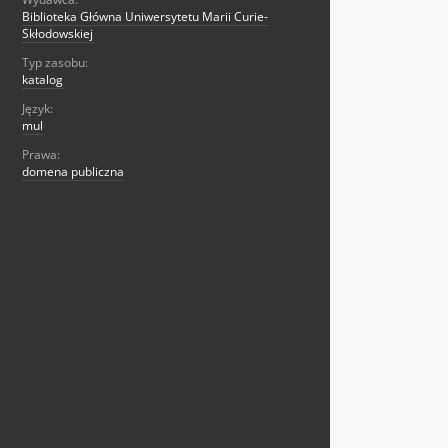
Biblioteka Główna Uniwersytetu Marii Curie-
Skłodowskiej
Typ zasobu:
katalog
Język:
mul
Prawa:
domena publiczna