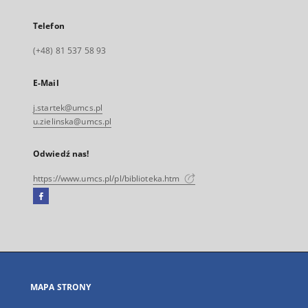
Telefon
(+48) 81 537 58 93
E-Mail
j.startek@umcs.pl
u.zielinska@umcs.pl
Odwiedź nas!
https://www.umcs.pl/pl/biblioteka.htm
Facebook
Link
zewnętrzny,
otworzy
się
w
nowej
MAPA STRONY
karcie