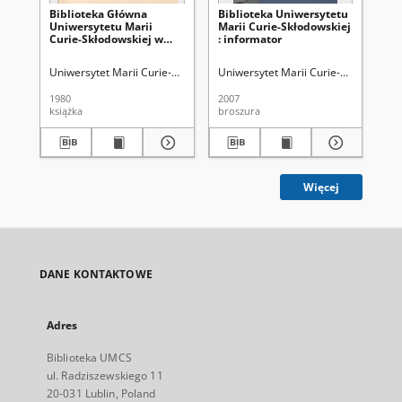
Biblioteka Główna
Biblioteka Uniwersytetu
Bi
Uniwersytetu Marii
Marii Curie-Skłodowskiej
Ma
Curie-Skłodowskiej w
: informator
w L
Lublinie : przewodnik
Uniwersytet Marii Curie-Skłodowskiej (Lublin). Biblioteka Główna
Uniwersytet Marii Curie-Skłodowskiej
Kowal
Wil
1980
2007
197
książka
broszura
ksi
Więcej
DANE KONTAKTOWE
Adres
Biblioteka UMCS
ul. Radziszewskiego 11
20-031 Lublin, Poland