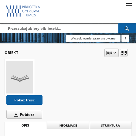
Wyszukiwanie zaawansowane
?
OBIEKT
Pokaż treść
Pobierz
OPIS
INFORMACJE
STRUKTURA