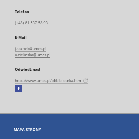
Telefon
(+48) 81 537 58 93
E-Mail
j.startek@umcs.pl
u.zielinska@umcs.pl
Odwiedź nas!
https://www.umcs.pl/pl/biblioteka.htm
Facebook
Link
zewnętrzny,
otworzy
się
w
nowej
MAPA STRONY
karcie