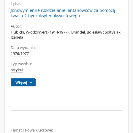
Tytuł:
Jonowymienne rozdzielanie lantanowców za pomocą
kwasu 2-hydroksyfenoksyoctowego
Autor:
Hubicki, Włodzimierz (1914-1977)
;
Brandel, Bolesław
;
Sołtysiak,
Izabela
Data wydania:
1976/1977
Typ zasobu:
artykuł
Więcej
Temat i słowa kluczowe: