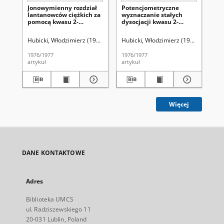
Jonowymienny rozdział
Potencjometryczne
Za
lantanowców ciężkich za
wyznaczanie stałych
ot
pomocą kwasu 2-
dysocjacji kwasu 2-
ko
hydroksyfenoksyoctowego
hydroksyfenoksyoctowego
Hubicki, Włodzimierz (1914-1977)
Hubicki, Włodzimierz (1914-1977)
Sołtysiak, Izabela
Brandel, Bolesła
Hub
Br
1976/1977
1976/1977
197
artykuł
artykuł
art
Więcej
DANE KONTAKTOWE
Adres
Biblioteka UMCS
ul. Radziszewskiego 11
20-031 Lublin, Poland