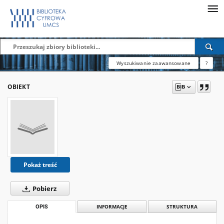
Wyszukiwanie zaawansowane
?
OBIEKT
Pokaż treść
Pobierz
OPIS
INFORMACJE
STRUKTURA