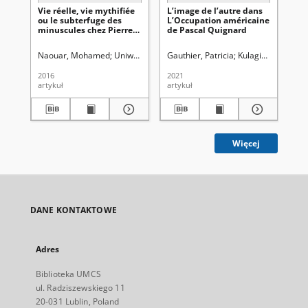
Vie réelle, vie mythifiée
L’image de l’autre dans
Do
ou le subterfuge des
L’Occupation américaine
la
minuscules chez Pierre
de Pascal Quignard
ps
Michon
la 
ps
Naouar, Mohamed
Uniwersytet Marii Curie-Skłodowskiej (Lublin). Inst
Gauthier, Patricia
Kulagina, Olga. Re
Jiș
2016
2021
201
artykuł
artykuł
art
Więcej
DANE KONTAKTOWE
Adres
Biblioteka UMCS
ul. Radziszewskiego 11
20-031 Lublin, Poland