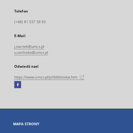
Telefon
(+48) 81 537 58 93
E-Mail
j.startek@umcs.pl
u.zielinska@umcs.pl
Odwiedź nas!
https://www.umcs.pl/pl/biblioteka.htm
Facebook
Link
zewnętrzny,
otworzy
się
w
nowej
MAPA STRONY
karcie