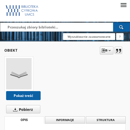
Wyszukiwanie zaawansowane
?
OBIEKT
Pokaż treść
Pobierz
OPIS
INFORMACJE
STRUKTURA