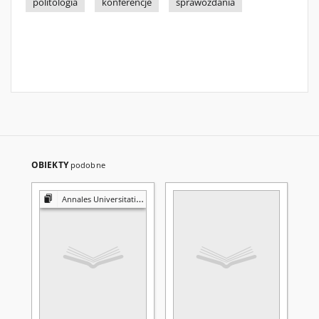
politologia
konferencje
sprawozdania
OBIEKTY
podobne
Annales Universitatis Mariae Curie-Skłodowska. Sectio K, Politologia