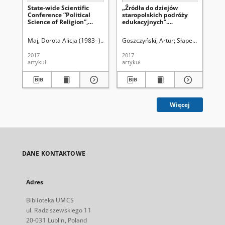
State-wide Scientific
„Źródła do dziejów
Za
Conference “Political
staropolskich podróży
UM
Science of Religion”,
edukacyjnych”.
ws
Lublin 10–11 May 2017
Konferencja naukowa.
ko
Poznań 11–12 maja 2017
Maj, Dorota Alicja (1983- )
Aksiuto, Kamil
Goszczyński, Artur
Uniwersytet Marii Curie-Skło
Słapek Dariusz (1
Łos
roku. Sprawozdanie
2017
2017
201
artykuł
artykuł
art
Więcej
DANE KONTAKTOWE
Adres
Biblioteka UMCS
ul. Radziszewskiego 11
20-031 Lublin, Poland