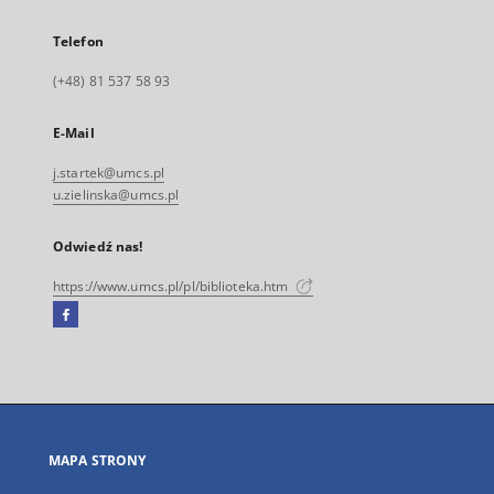
Telefon
(+48) 81 537 58 93
E-Mail
j.startek@umcs.pl
u.zielinska@umcs.pl
Odwiedź nas!
https://www.umcs.pl/pl/biblioteka.htm
Facebook
Link
zewnętrzny,
otworzy
się
w
nowej
MAPA STRONY
karcie