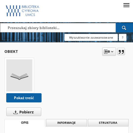
Wyszukiwanie zaawansowane
?
OBIEKT
Pokaż treść
Pobierz
OPIS
INFORMACJE
STRUKTURA