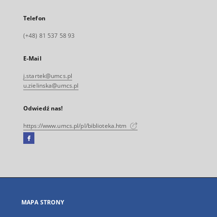
Telefon
(+48) 81 537 58 93
E-Mail
j.startek@umcs.pl
u.zielinska@umcs.pl
Odwiedź nas!
https://www.umcs.pl/pl/biblioteka.htm
Facebook
Link
zewnętrzny,
otworzy
się
w
nowej
MAPA STRONY
karcie