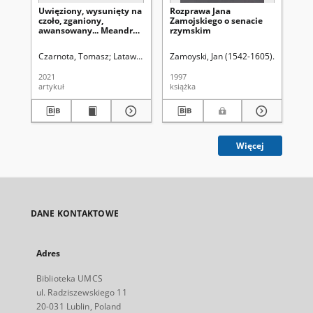
Uwięziony, wysunięty na
Rozprawa Jana
Ko
czoło, zganiony,
Zamojskiego o senacie
Po
awansowany... Meandry
rzymskim
lu
kariery politycznej
19
Tadeusza Dudy,
Czarnota, Tomasz
Latawiec, Krzysztof. Red.
Zamoyski, Jan (1542-1605)
Uniwersytet Marii Curie-Skł
Kuryłowic
Hor
działacza partyjnego i
urzędnika państwowego
2021
1997
199
artykuł
książka
ksi
Więcej
DANE KONTAKTOWE
Adres
Biblioteka UMCS
ul. Radziszewskiego 11
20-031 Lublin, Poland