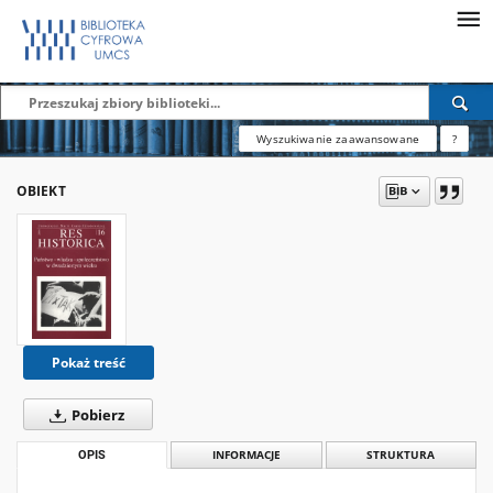
Wyszukiwanie zaawansowane
?
OBIEKT
Pokaż treść
Pobierz
OPIS
INFORMACJE
STRUKTURA