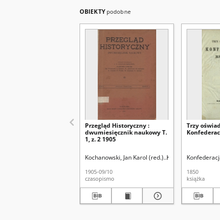
OBIEKTY
podobne
Przegląd Historyczny :
Trzy oświa
dwumiesięcznik naukowy T.
Konfederac
1, z. 2 1905
Kochanowski, Jan Karol (red.)
Kochanowski, Jan Ka
Konfederacj
1905-09/10
1850
czasopismo
książka