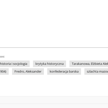
owe:
historia i socjologia
krytyka historyczna
Tarakanowa, Elżbieta Ale
1904)
Fredro, Aleksander
konfederacja barska
szlachta mazo