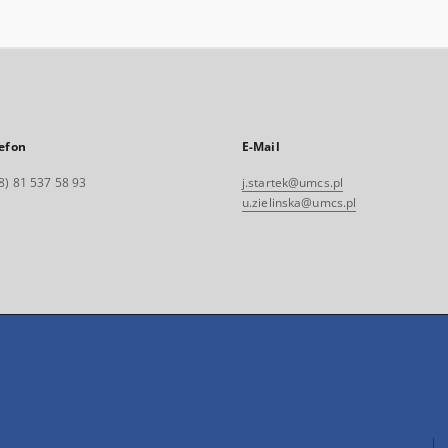
efon
E-Mail
8) 81 537 58 93
j.startek@umcs.pl
u.zielinska@umcs.pl