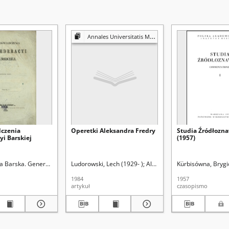
Annales Universitatis Mariae Curie-Skłodowska. Sectio FF, Philologiae
dczenia
Operetki Aleksandra Fredry
Studia Źródłozna
yi Barskiej
(1957)
rol. Red.
a Barska. Generalność
Ludorowski, Lech (1929- )
Aleksandrowicz-Ulrich, Alina 
Kürbisówna, Brygi
1984
1957
artykuł
czasopismo