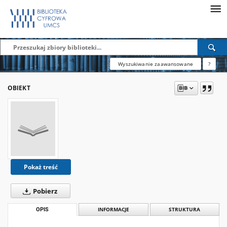
Wyszukiwanie zaawansowane
?
OBIEKT
Pokaż treść
Pobierz
OPIS
INFORMACJE
STRUKTURA