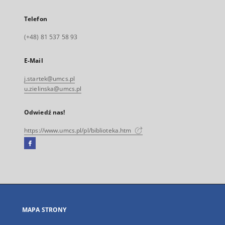
Telefon
(+48) 81 537 58 93
E-Mail
j.startek@umcs.pl
u.zielinska@umcs.pl
Odwiedź nas!
https://www.umcs.pl/pl/biblioteka.htm
Facebook
Link
zewnętrzny,
otworzy
się
w
nowej
MAPA STRONY
karcie