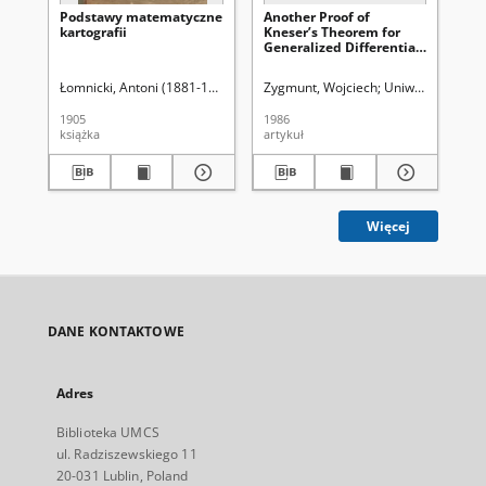
Podstawy matematyczne
Another Proof of
On 
kartografii
Kneser’s Theorem for
th
Generalized Differential
Pa
Equation
Łomnicki, Antoni (1881-1941)
Zygmunt, Wojciech
Uniwersytet Mari
Zy
1905
1986
197
książka
artykuł
art
Więcej
DANE KONTAKTOWE
Adres
Biblioteka UMCS
ul. Radziszewskiego 11
20-031 Lublin, Poland