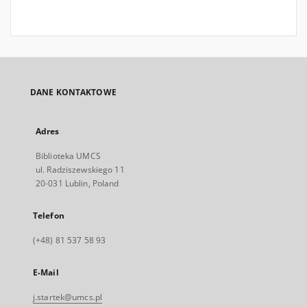
DANE KONTAKTOWE
Adres
Biblioteka UMCS
ul. Radziszewskiego 11
20-031 Lublin, Poland
Telefon
(+48) 81 537 58 93
E-Mail
j.startek@umcs.pl