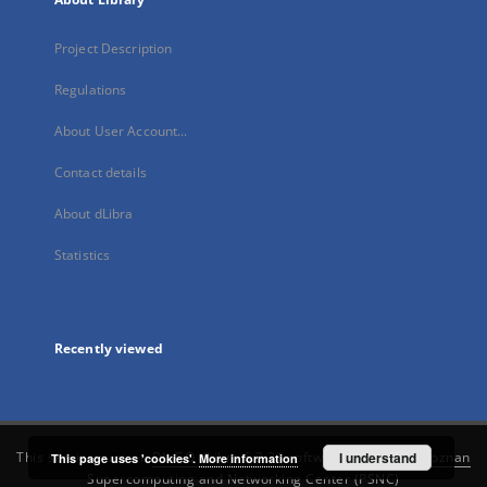
Project Description
Regulations
About User Account...
Contact details
About dLibra
Statistics
Recently viewed
This service runs on
DInGO dLibra 6.3.21
software created by
I understand
Poznan
This page uses 'cookies'.
More information
Supercomputing and Networking Center (PSNC)