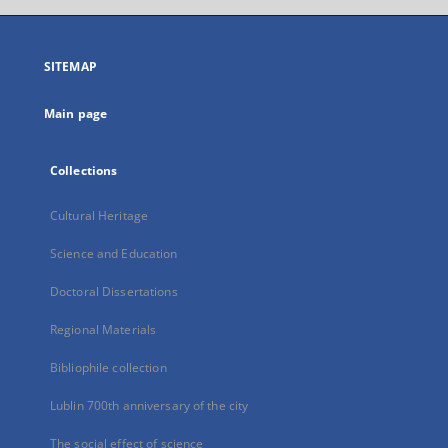
open
in
a
SITEMAP
new
tab
Main page
Collections
Cultural Heritage
Science and Education
Doctoral Dissertations
Regional Materials
Bibliophile collection
Lublin 700th anniversary of the city
The social effect of science