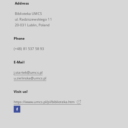
Address
Biblioteka UMCS
ul. Radziszewskiego 11
20-031 Lublin, Poland
Phone
(+48) 81 537 58 93
E-Mail
j.startek@umcs.pl
u.zielinska@umcs.pl
Visit us!
https://www.umcs.pl/pl/biblioteka.htm
Facebook
External
link,
will