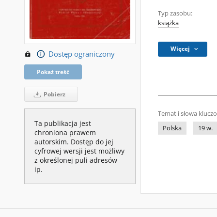
Typ zasobu:
książka
Więcej
Dostęp ograniczony
Pokaż treść
Pobierz
Temat i słowa klucz
Ta publikacja jest
Polska
19 w.
chroniona prawem
autorskim. Dostęp do jej
cyfrowej wersji jest możliwy
z określonej puli adresów
ip.