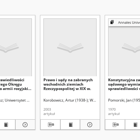
Annales Universitatis Mariae Curie
awiedliwości
Prawo i sądy na zabranych
Konstytucyjna z
iego Okręgu
wschodnich ziemiach
sądowego wymia
 armii rosyjskiej
Rzeczypospolitej w XIX w.
sprawiedliwości
e XIX i XX wieku
dentów UMCS (Lublin)
sz
Uniwersytet Marii Curie-Skłodowskiej (Lublin). Instytut Historii
Korobowicz, Artur (1938-)
Witkowski, Wojciech (1946-)
Pomorski, Jan (195
2003
1970
artykuł
artykuł