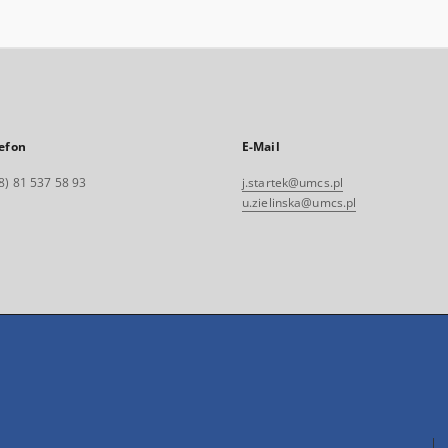
efon
E-Mail
8) 81 537 58 93
j.startek@umcs.pl
u.zielinska@umcs.pl