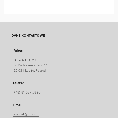
DANE KONTAKTOWE
Adres
Biblioteka UMCS
ul. Radziszewskiego 11
20-031 Lublin, Poland
Telefon
(+48) 81 537 58 93
E-Mail
j.startek@umcs.pl