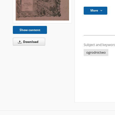
More
Show content
Download
Subject and keyword
ogrodnictwo