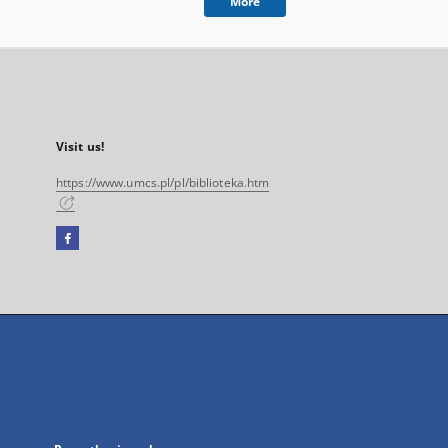
More
Visit us!
https://www.umcs.pl/pl/biblioteka.htm
Facebook
External
link,
will
open
in
a
new
tab