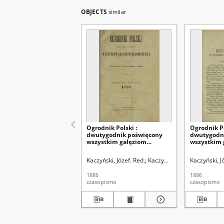
OBJECTS
similar
Ogrodnik Polski :
Ogrodnik Po
dwutygodnik poświęcony
dwutygodn
wszystkim gałęziom
wszystkim 
ogrodnictwa T. 8 (1886). Spis
ogrodnictwa
rzeczy w tomie ósmym
(1886)
Kaczyński, Józef. Red.
Kaczyński, Władysław. Red.
Kaczyński, J
"Ogrodnika Polskiego"
zawartym
1886
1886
czasopismo
czasopismo