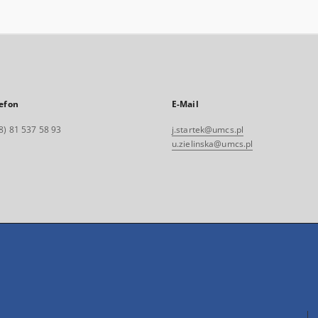
efon
E-Mail
8) 81 537 58 93
j.startek@umcs.pl
u.zielinska@umcs.pl