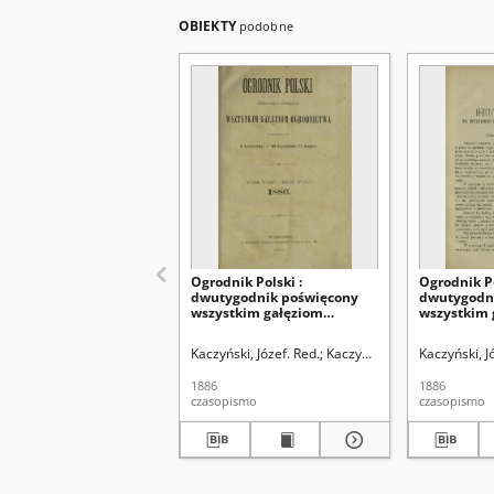
OBIEKTY
podobne
Ogrodnik Polski :
Ogrodnik Po
dwutygodnik poświęcony
dwutygodn
wszystkim gałęziom
wszystkim 
ogrodnictwa T. 8 (1886). Spis
ogrodnictwa
rzeczy w tomie ósmym
(1886)
Kaczyński, Józef. Red.
Kaczyński, Władysław. Red.
Kaczyński, J
"Ogrodnika Polskiego"
zawartym
1886
1886
czasopismo
czasopismo