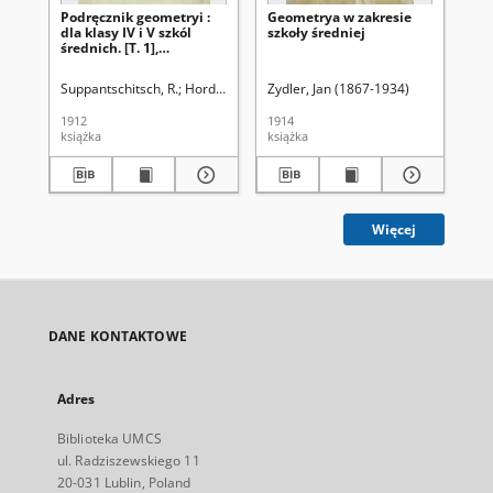
Podręcznik geometryi :
Geometrya w zakresie
Ge
dla klasy IV i V szkól
szkoły średniej
szk
średnich. [T. 1],
Planimetrya i
stereometrya
Suppantschitsch, R.
Hordyński, Ludwik. Tł.
Zydler, Jan (1867-1934)
Zyd
1912
1914
192
książka
książka
ksi
Więcej
DANE KONTAKTOWE
Adres
Biblioteka UMCS
ul. Radziszewskiego 11
20-031 Lublin, Poland