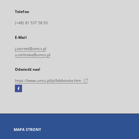
Telefon
(+48) 81 537 58 93
E-Mail
j.startek@umcs.pl
u.zielinska@umcs.pl
Odwiedź nas!
https://www.umcs.pl/pl/biblioteka.htm
Facebook
Link
zewnętrzny,
otworzy
się
w
nowej
MAPA STRONY
karcie