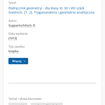
Tytuł:
Podręcznik geometryi : dla klasy VI, VII i VIII szkól
średnich. [T. 2], Trygonometria i geometria analityczna
Autor:
Suppantschitsch, R.
Data wydania:
[1913]
Typ zasobu:
książka
Więcej
Temat i słowa kluczowe: