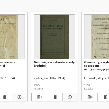
w zakresie
Geometrja w zakresie szkoły
Gieometryja wył
niej
średniej
sposobem
uzmysławiającym
młodzieży w gim
niższych
(1867-1934)
Zydler, Jan (1867-1934)
Urbański, Wojciec
1925
1851
książka
książka