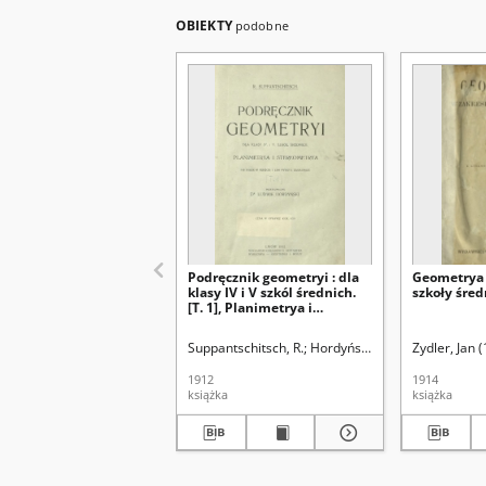
OBIEKTY
podobne
Podręcznik geometryi : dla
Geometrya 
klasy IV i V szkól średnich.
szkoły śred
[T. 1], Planimetrya i
stereometrya
Suppantschitsch, R.
Hordyński, Ludwik. Tł.
Zydler, Jan 
1912
1914
książka
książka