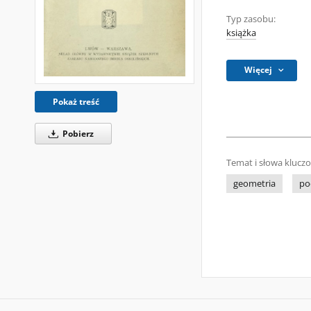
Typ zasobu:
książka
Więcej
Pokaż treść
Pobierz
Temat i słowa klucz
geometria
po