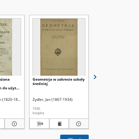
ożona
Geometrja w zakresie szkoły
Geometrja w zakresie 
średniej
średniej
 do użytku
nazyjach
h (1820-1889)
Zydler, Jan (1867-1934)
Zydler, Jan (1867-1934)
1930
1928
książka
książka