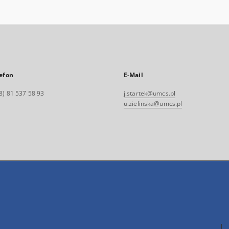
efon
E-Mail
8) 81 537 58 93
j.startek@umcs.pl
u.zielinska@umcs.pl