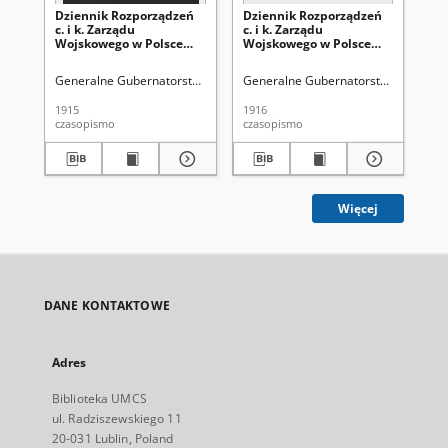
Dziennik Rozporządzeń
Dziennik Rozporządzeń
Dz
c. i k. Zarządu
c. i k. Zarządu
Kr
Wojskowego w Polsce
Wojskowego w Polsce
Ob
1915-12-30 Cz. 14
1916-05-14 Cz. 21
191
Generalne Gubernatorstwo (1915-1918 ; terytorium pod okupacją aust
Generalne Gubernatorstwo (1915-191
Gen
1915
1916
191
czasopismo
czasopismo
cza
Więcej
DANE KONTAKTOWE
Adres
Biblioteka UMCS
ul. Radziszewskiego 11
20-031 Lublin, Poland