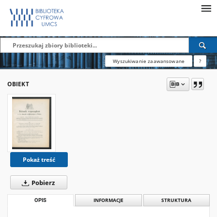
Wyszukiwanie zaawansowane
?
OBIEKT
Pokaż treść
Pobierz
OPIS
INFORMACJE
STRUKTURA