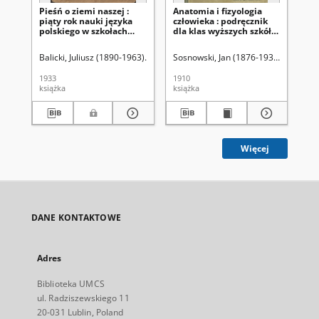
Pieśń o ziemi naszej :
Anatomia i fizyologia
Mó
piąty rok nauki języka
człowieka : podręcznik
do
polskiego w szkołach
dla klas wyższych szkół
pol
powszechnych
średnich
gi
Balicki, Juliusz (1890-1963)
Maykowski, Stanisław (1880-1961)
Sosnowski, Jan (1876-1938)
Bal
1933
1910
194
książka
książka
ksi
Więcej
DANE KONTAKTOWE
Adres
Biblioteka UMCS
ul. Radziszewskiego 11
20-031 Lublin, Poland