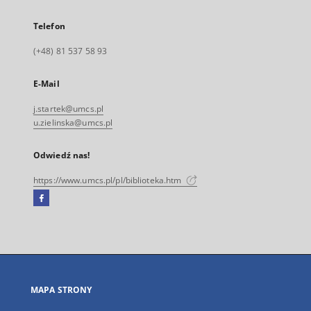
Telefon
(+48) 81 537 58 93
E-Mail
j.startek@umcs.pl
u.zielinska@umcs.pl
Odwiedź nas!
https://www.umcs.pl/pl/biblioteka.htm
Facebook
Link
zewnętrzny,
otworzy
się
w
nowej
MAPA STRONY
karcie