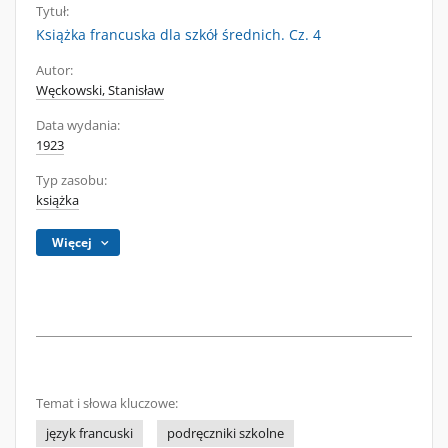
Tytuł:
Książka francuska dla szkół średnich. Cz. 4
Autor:
Węckowski, Stanisław
Data wydania:
1923
Typ zasobu:
książka
Więcej
Temat i słowa kluczowe:
język francuski
podręczniki szkolne