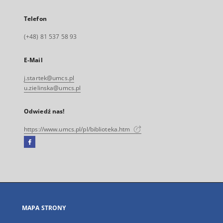
Telefon
(+48) 81 537 58 93
E-Mail
j.startek@umcs.pl
u.zielinska@umcs.pl
Odwiedź nas!
https://www.umcs.pl/pl/biblioteka.htm
Facebook
Link
zewnętrzny,
otworzy
się
w
nowej
MAPA STRONY
karcie