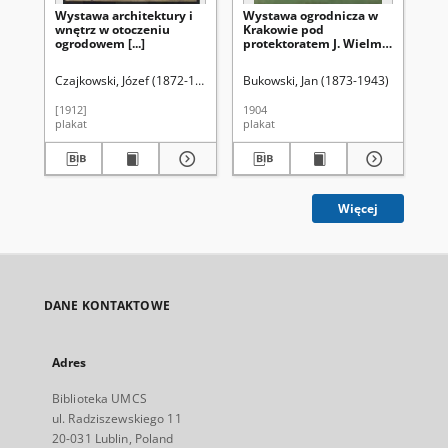
Wystawa architektury i
Wystawa ogrodnicza w
Wy
wnętrz w otoczeniu
Krakowie pod
[...]
ogrodowem [...]
protektoratem J. Wielm.
Pani Zofii Hr.
Tarnowskiej i J.
Czajkowski, Józef (1872-1947)
Bukowski, Jan (1873-1943)
Wei
Ekscelencyi Namiestnika
Dra Andrzeja Hr.
[1912]
1904
192
Potockiego [...]
plakat
plakat
pla
Więcej
DANE KONTAKTOWE
Adres
Biblioteka UMCS
ul. Radziszewskiego 11
20-031 Lublin, Poland