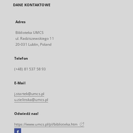
DANE KONTAKTOWE
Adres
Biblioteka UMCS
ul. Radziszewskiego 11
20-031 Lublin, Poland
Telefon
(+48) 81 537 58 93
E-Mail
j.startek@umcs.pl
u.zielinska@umcs.pl
Odwiedź nas!
https://www.umcs.pl/pl/biblioteka.htm
Facebook