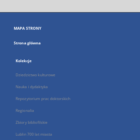
otworzy
się
w
nowej
MAPA STRONY
karcie
Strona główna
Kolekcje
Dziedzictwo kulturowe
Nauka i dydaktyka
Repozytorium prac doktorskich
Regionalia
Zbiory bibliofilskie
Lublin 700 lat miasta