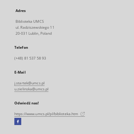
Adres
Biblioteka UMCS
ul. Radziszewskiego 11
20-031 Lublin, Poland
Telefon
(+48) 81 537 58 93
E-Mail
j.startek@umcs.pl
u.zielinska@umcs.pl
Odwiedź nas!
https://www.umcs.pl/pl/biblioteka.htm
Facebook
Link
zewnętrzny,