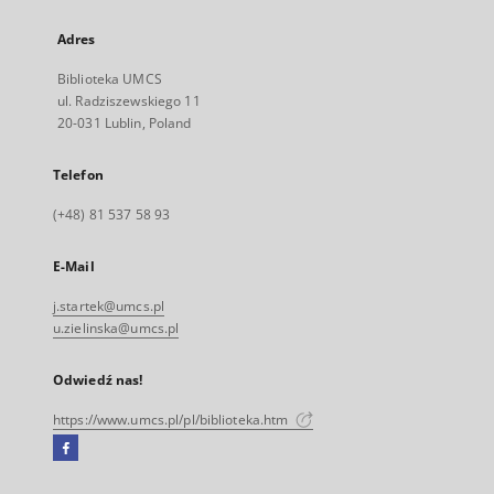
Adres
Biblioteka UMCS
ul. Radziszewskiego 11
20-031 Lublin, Poland
Telefon
(+48) 81 537 58 93
E-Mail
j.startek@umcs.pl
u.zielinska@umcs.pl
Odwiedź nas!
https://www.umcs.pl/pl/biblioteka.htm
Facebook
Link
zewnętrzny,