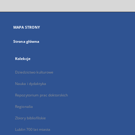
otworzy
się
w
nowej
MAPA STRONY
karcie
Strona główna
Kolekcje
Dziedzictwo kulturowe
Nauka i dydaktyka
Repozytorium prac doktorskich
Regionalia
Zbiory bibliofilskie
Lublin 700 lat miasta