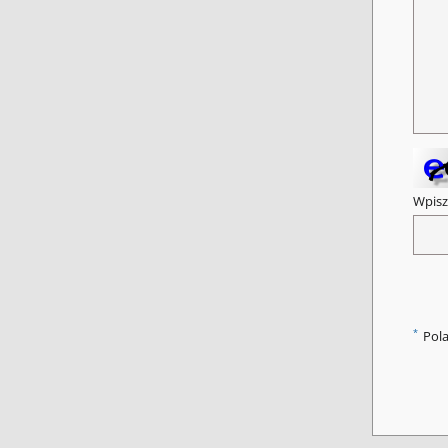
Wpisz
*
Pol