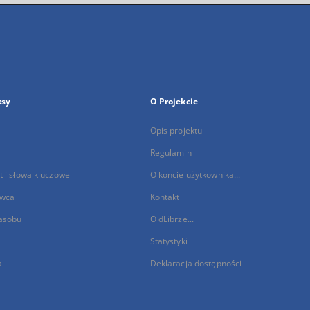
ksy
O Projekcie
Opis projektu
Regulamin
 i słowa kluczowe
O koncie użytkownika...
wca
Kontakt
asobu
O dLibrze...
Statystyki
a
Deklaracja dostępności