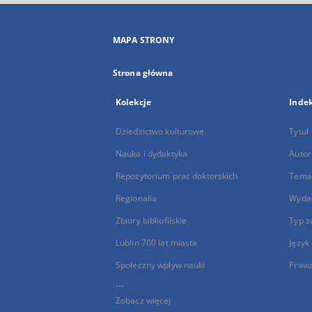
MAPA STRONY
Strona główna
Kolekcje
Inde
Dziedzictwo kulturowe
Tytuł
Nauka i dydaktyka
Autor
Repozytorium prac doktorskich
Temat
Regionalia
Wyda
Zbiory bibliofilskie
Typ z
Lublin 700 lat miasta
Język
Społeczny wpływ nauki
Praw
...
Zobacz więcej