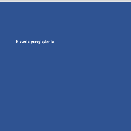
się
w
nowej
karcie
Historia przeglądania