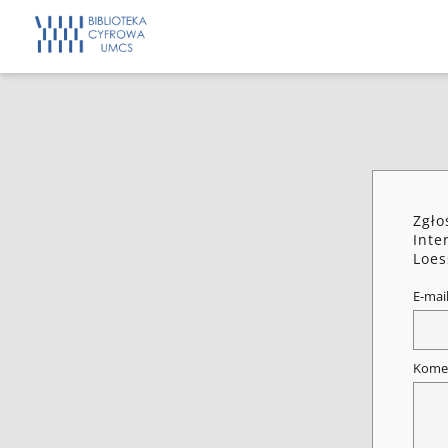
Zgło
Inte
Loes
E-mai
Kome