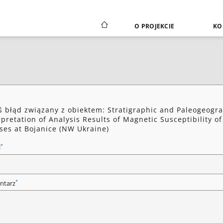
O PROJEKCIE
KO
ś błąd związany z obiektem: Stratigraphic and Paleogeogr
rpretation of Analysis Results of Magnetic Susceptibility of
ses at Bojanice (NW Ukraine)
*
l
*
ntarz