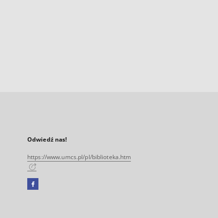
Odwiedź nas!
https://www.umcs.pl/pl/biblioteka.htm
Facebook
Link
zewnętrzny,
otworzy