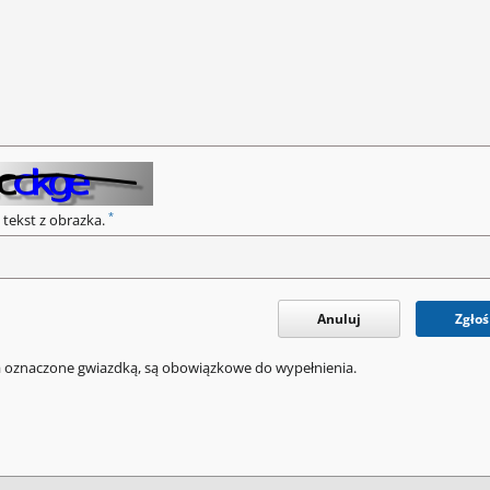
*
 tekst z obrazka.
Anuluj
Zgłoś
a oznaczone gwiazdką, są obowiązkowe do wypełnienia.