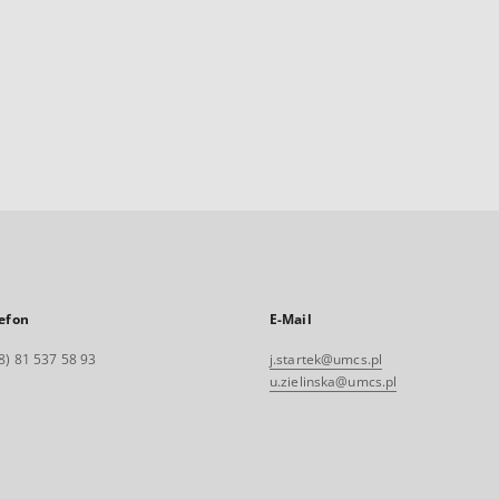
efon
E-Mail
8) 81 537 58 93
j.startek@umcs.pl
u.zielinska@umcs.pl