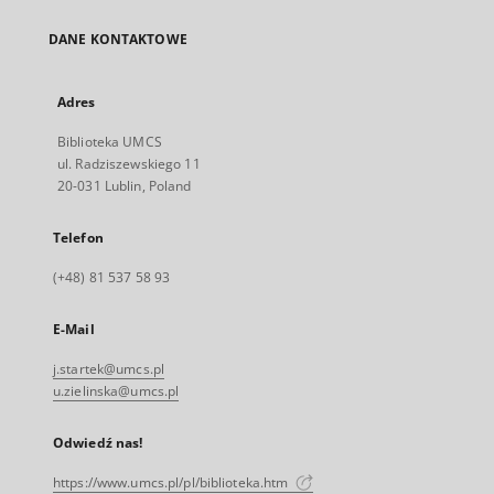
DANE KONTAKTOWE
Adres
Biblioteka UMCS
ul. Radziszewskiego 11
20-031 Lublin, Poland
Telefon
(+48) 81 537 58 93
E-Mail
j.startek@umcs.pl
u.zielinska@umcs.pl
Odwiedź nas!
https://www.umcs.pl/pl/biblioteka.htm