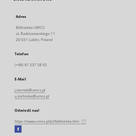
Adres
Biblioteka UMCS
ul. Radziszewskiego 11
20-031 Lublin, Poland
Telefon
(+48) 81 537 58 93
E-Mail
j.startek@umcs.pl
u.zielinska@umcs.pl
Odwiedź nas!
https://www.umcs.pl/pl/biblioteka.htm
Facebook
Link